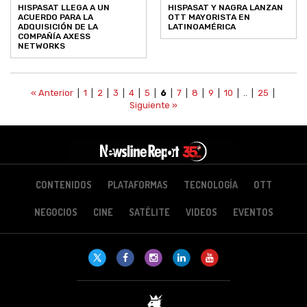
HISPASAT LLEGA A UN
HISPASAT Y NAGRA LANZAN
ACUERDO PARA LA
OTT MAYORISTA EN
ADQUISICIÓN DE LA
LATINOAMÉRICA
COMPAÑÍA AXESS
NETWORKS
« Anterior
|
1
|
2
|
3
|
4
|
5
|
6
|
7
|
8
|
9
|
10
| .. |
25
|
Siguiente »
CONTENIDOS
PLATAFORMAS
TECNOLOGÍA
OTT
NEGOCIOS
CINE
SATÉLITE
VIDEOS
EVENTOS