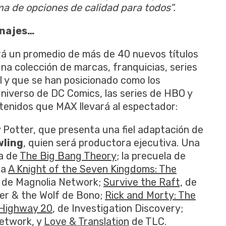
a de opciones de calidad para todos”.
onajes…
á un promedio de más de 40 nuevos títulos
a colección de marcas, franquicias, series
l y que se han posicionado como los
universo de DC Comics, las series de HBO y
ntenidos que MAX llevará al espectador:
 Potter, que presenta una fiel adaptación de
wling
, quien será productora ejecutiva. Una
da de
The Big Bang Theory
; la precuela de
da
A Knight of the Seven Kingdoms: The
, de Magnolia Network;
Survive the Raft,
de
ter & the Wolf de Bono;
Rick and Morty: The
Highway 20
, de Investigation Discovery;
etwork, y
Love & Translation
de TLC.