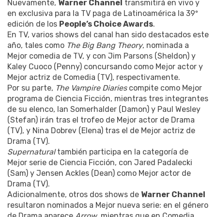
Nuevamente,
Warner Channel
transmitirá en vivo y
en exclusiva para la TV paga de Latinoamérica la 39º
edición de los
People’s Choice Awards
.
En TV, varios shows del canal han sido destacados este
año, tales como
The Big Bang Theory
, nominada a
Mejor comedia de TV, y con Jim Parsons (Sheldon) y
Kaley Cuoco (Penny) concursando como Mejor actor y
Mejor actriz de Comedia (TV), respectivamente.
Por su parte,
The Vampire Diaries
compite como Mejor
programa de Ciencia Ficción, mientras tres integrantes
de su elenco, Ian Somerhalder (Damon) y Paul Wesley
(Stefan) irán tras el trofeo de Mejor actor de Drama
(TV), y Nina Dobrev (Elena) tras el de Mejor actriz de
Drama (TV).
Supernatural
también participa en la categoría de
Mejor serie de Ciencia Ficción, con Jared Padalecki
(Sam) y Jensen Ackles (Dean) como Mejor actor de
Drama (TV).
Adicionalmente, otros dos shows de
Warner Channel
resultaron nominados a Mejor nueva serie: en el género
de Drama aparece
Arrow
, mientras que en Comedia