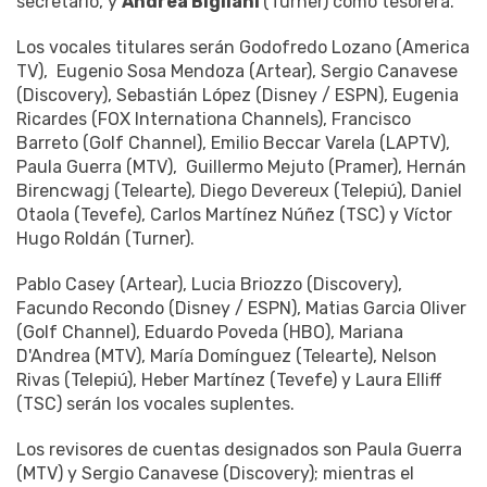
secretario, y
Andrea Bigliani
(Turner) como tesorera.
Los vocales titulares serán Godofredo Lozano (America
TV), Eugenio Sosa Mendoza (Artear), Sergio Canavese
(Discovery), Sebastián López (Disney / ESPN), Eugenia
Ricardes (FOX Internationa Channels), Francisco
Barreto (Golf Channel), Emilio Beccar Varela (LAPTV),
Paula Guerra (MTV), Guillermo Mejuto (Pramer), Hernán
Birencwagj (Telearte), Diego Devereux (Telepiú), Daniel
Otaola (Tevefe), Carlos Martínez Núñez (TSC) y Víctor
Hugo Roldán (Turner).
Pablo Casey (Artear), Lucia Briozzo (Discovery),
Facundo Recondo (Disney / ESPN), Matias Garcia Oliver
(Golf Channel), Eduardo Poveda (HBO), Mariana
D'Andrea (MTV), María Domínguez (Telearte), Nelson
Rivas (Telepiú), Heber Martínez (Tevefe) y Laura Elliff
(TSC) serán los vocales suplentes.
Los revisores de cuentas designados son Paula Guerra
(MTV) y Sergio Canavese (Discovery); mientras el