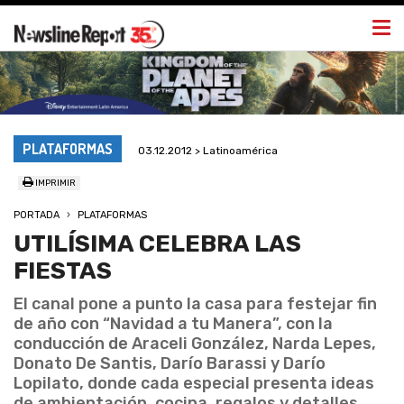
Togg
navi
PLATAFORMAS
03.12.2012 > Latinoamérica
IMPRIMIR
PORTADA
PLATAFORMAS
UTILÍSIMA CELEBRA LAS
FIESTAS
El canal pone a punto la casa para festejar fin
de año con “Navidad a tu Manera”, con la
conducción de Araceli González, Narda Lepes,
Donato De Santis, Darío Barassi y Darío
Lopilato, donde cada especial presenta ideas
de ambientación, cocina, regalos y detalles.