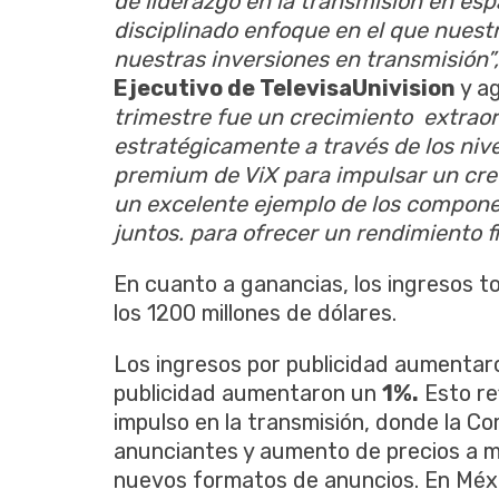
de liderazgo en la transmisión en esp
disciplinado enfoque en el que nues
nuestras inversiones en transmisión”
Ejecutivo de TelevisaUnivision
y ag
trimestre fue un crecimiento extrao
estratégicamente a través de los nive
premium de ViX para impulsar un crec
un excelente ejemplo de los compone
juntos. para ofrecer un rendimiento 
En cuanto a ganancias, los ingresos t
los 1200 millones de dólares.
Los ingresos por publicidad aumenta
publicidad aumentaron un
1%.
Esto ref
impulso en la transmisión, donde la C
anunciantes y aumento de precios a 
nuevos formatos de anuncios. En Méxi