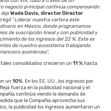
añol con ViX, todo a través de un
tro negocio principal continúa compensando
,
dijo
Wade Davis, director Director
regó “
Liderar nuestra cartera este
rdinario en México, donde programamos
les de suscripción lineal y con publicidad y
imiento de los ingresos del 22 %. Este es
ntes de nuestro ecosistema trabajando
financiero asombroso”.
otales consolidados crecieron un
11 %
hasta
ron un
10%
. En los EE. UU., los ingresos por
leja fuerza en la publicidad nacional y el
ompañía continúa viendo la demanda de
medida que la Compañía aprovecha sus
co, la publicidad los ingresos aumentaron un