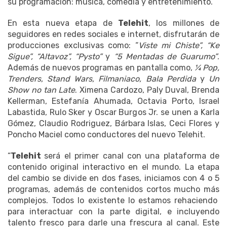
su programación: música, comedia y entretenimiento.
En esta nueva etapa de
Telehit
, los millones de
seguidores en redes sociales e internet, disfrutarán de
producciones exclusivas como: “
Viste mi Chiste”, “Ke
Sigue”, “Altavoz”, “Pysto”
y
“5 Mentadas de Guarumo”
.
Además de nuevos programas en pantalla como,
¼ Pop,
Trenders, Stand Wars, Filmaniaco, Bala Perdida
y
Un
Show no tan Late
. Ximena Cardozo, Paly Duval, Brenda
Kellerman, Estefanía Ahumada, Octavia Porto, Israel
Labastida, Rulo Sker y Oscar Burgos Jr. se unen a Karla
Gómez, Claudio Rodriguez, Bárbara Islas, Ceci Flores y
Poncho Maciel como conductores del nuevo Telehit.
“
Telehit
será el primer canal con una plataforma de
contenido original interactivo en el mundo. La etapa
del cambio se divide en dos fases, iniciamos con 4 o 5
programas, además de contenidos cortos mucho más
complejos. Todos lo existente lo estamos rehaciendo
para interactuar con la parte digital, e incluyendo
talento fresco para darle una frescura al canal. Este