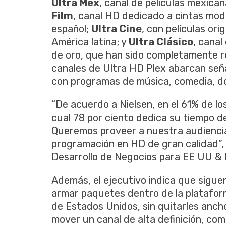
Ultra Mex
, canal de películas mexic
Film
, canal HD dedicado a cintas mod
español;
Ultra Cine
, con películas or
América latina; y
Ultra Clásico
, canal
de oro, que han sido completamente r
canales de Ultra HD Plex abarcan seña
con programas de música, comedia, do
“De acuerdo a Nielsen, en el 61% de lo
cual 78 por ciento dedica su tiempo de
Queremos proveer a nuestra audiencia
programación en HD de gran calidad”,
Desarrollo de Negocios para EE UU & 
Además, el ejecutivo indica que sigu
armar paquetes dentro de la platafor
de Estados Unidos, sin quitarles anch
mover un canal de alta definición, co