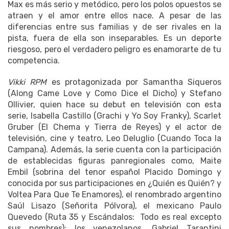
Max es más serio y metódico, pero los polos opuestos se
atraen y el amor entre ellos nace. A pesar de las
diferencias entre sus familias y de ser rivales en la
pista, fuera de ella son inseparables. Es un deporte
riesgoso, pero el verdadero peligro es enamorarte de tu
competencia.
Vikki RPM
es protagonizada por Samantha Siqueros
(Along Came Love y Como Dice el Dicho) y Stefano
Ollivier, quien hace su debut en televisión con esta
serie, Isabella Castillo (Grachi y Yo Soy Franky), Scarlet
Gruber (El Chema y Tierra de Reyes) y el actor de
televisión, cine y teatro, Leo Deluglio (Cuando Toca la
Campana). Además, la serie cuenta con la participación
de establecidas figuras panregionales como, Maite
Embil (sobrina del tenor español Placido Domingo y
conocida por sus participaciones en ¿Quién es Quién? y
Voltea Para Que Te Enamores), el renombrado argentino
Saúl Lisazo (Señorita Pólvora), el mexicano Paulo
Quevedo (Ruta 35 y Escándalos: Todo es real excepto
sus nombres); los venezolanos, Gabriel Tarantini