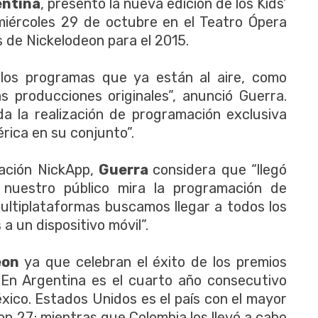
entina
, presentó la nueva edición de los Kids’
miércoles 29 de octubre en el Teatro Ópera
 de Nickelodeon para el 2015.
os programas que ya están al aire, como
 producciones originales”, anunció Guerra.
a la realización de programación exclusiva
rica en su conjunto”.
cación NickApp,
Guerra
considera que “llegó
nuestro público mira la programación de
multiplataformas buscamos llegar a todos los
 un dispositivo móvil”.
eon
ya que celebran el éxito de los premios
. En Argentina es el cuarto año consecutivo
xico. Estados Unidos es el país con el mayor
on 27; mientras que Colombia los llevó a cabo