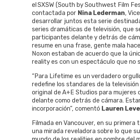
el SXSW (South by Southwest Film Fest
contactada por
Nina Lederman
, Vic
desarrollar juntos esta serie destina
series dramáticas de televisión, que s
participantes delante y detrás de cá
resume en una frase, gente mala hace
Noxon estaban de acuerdo que la únic
reality es con un espectáculo que no 
“Para Lifetime es un verdadero orgul
redefine los standares de la televisió
original de A+E Studios para mujeres 
delante como detrás de cámara. Est
incorporación”, comentó
Lauren Lev
Filmada en Vancouver, en su primera 
una mirada reveladora sobre lo que s
mundo de los realities en nombre del 