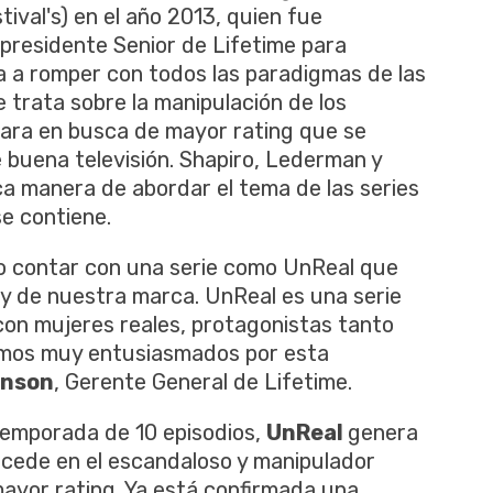
ival's) en el año 2013, quien fue
epresidente Senior de Lifetime para
da a romper con todos las paradigmas de las
e trata sobre la manipulación de los
mara en busca de mayor rating que se
 buena televisión. Shapiro, Lederman y
a manera de abordar el tema de las series
se contiene.
lo contar con una serie como UnReal que
n y de nuestra marca. UnReal es una serie
con mujeres reales, protagonistas tanto
amos muy entusiasmados por esta
enson
, Gerente General de Lifetime.
temporada de 10 episodios,
UnReal
genera
ucede en el escandaloso y manipulador
mayor rating. Ya está confirmada una