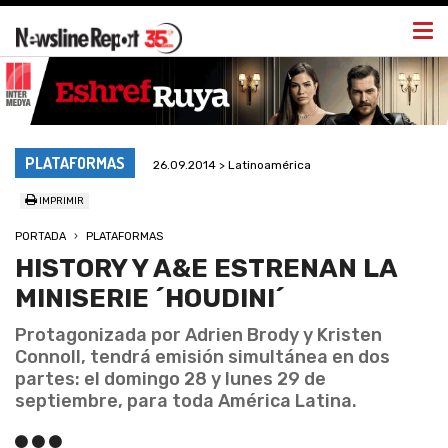
Togg
navi
PLATAFORMAS
26.09.2014 > Latinoamérica
IMPRIMIR
PORTADA
PLATAFORMAS
HISTORY Y A&E ESTRENAN LA
MINISERIE ´HOUDINI´
Protagonizada por Adrien Brody y Kristen
Connoll, tendrá emisión simultánea en dos
partes: el domingo 28 y lunes 29 de
septiembre, para toda América Latina.