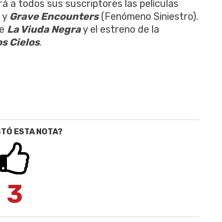
rá a todos sus suscriptores las películas
) y
Grave Encounters
(Fenómeno Siniestro).
ie
La Viuda Negra
y el estreno de la
os Cielos
.
STÓ ESTA NOTA?
3