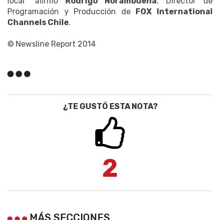
local” afirmó
Rodrigo
Norambuena
, Director de
Programación y Producción de
FOX International
Channels Chile
.
© Newsline Report 2014
¿TE GUSTÓ ESTA NOTA?
2
MÁS SECCIONES