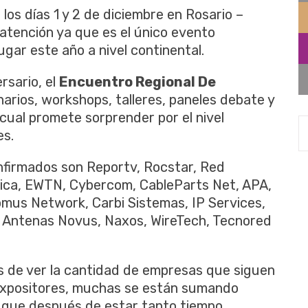
 los días 1 y 2 de diciembre en Rosario –
tención ya que es el único evento
ugar este año a nivel continental.
rsario, el
Encuentro Regional De
narios, workshops, talleres, paneles debate y
 cual promete sorprender por el nivel
es.
nfirmados son Reportv, Rocstar, Red
nica, EWTN, Cybercom, CableParts Net, APA,
omus Network, Carbi Sistemas, IP Services,
, Antenas Novus, Naxos, WireTech, Tecnored
s de ver la cantidad de empresas que siguen
 expositores, muchas se están sumando
que después de estar tanto tiempo