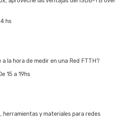
 Box, aproveche las ventajas del ISDB-TB over
14 hs
e a la hora de medir en una Red FTTH?
De 15 a 19hs
, herramientas y materiales para redes