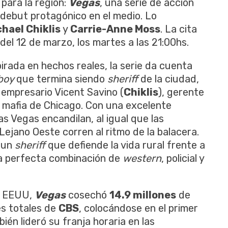
para la región:
Vegas
, una serie de acción
 debut protagónico en el medio. Lo
chael Chiklis
y
Carrie-Anne Moss
. La cita
del 12 de marzo, los martes a las 21:00hs.
irada en hechos reales, la serie da cuenta
boy
que termina siendo
sheriff
de la ciudad,
 empresario Vicent Savino (
Chiklis
), gerente
a mafia de Chicago. Con una excelente
s Vegas encandilan, al igual que las
l Lejano Oeste corren al ritmo de la balacera.
y un
sheriff
que defiende la vida rural frente a
na perfecta combinación de
western
, policial y
s EEUU,
Vegas
cosechó
14.9 millones
de
es totales de
CBS
, colocándose en el primer
ién lideró su franja horaria en las