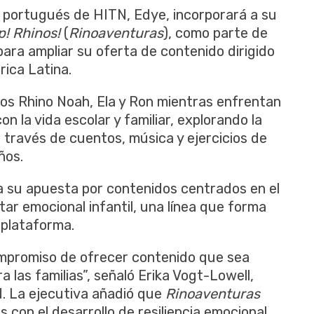
y portugués de HITN, Edye, incorporará a su
! Rhinos!
(
Rinoaventuras
), como parte de
ra ampliar su oferta de contenido dirigido
ica Latina.
nos Rhino Noah, Ela y Ron mientras enfrentan
n la vida escolar y familiar, explorando la
través de cuentos, música y ejercicios de
ños.
a su apuesta por contenidos centrados en el
tar emocional infantil, una línea que forma
 plataforma.
ompromiso de ofrecer contenido que sea
las familias”, señaló Erika Vogt-Lowell,
. La ejecutiva añadió que
Rinoaventuras
s con el desarrollo de resiliencia emocional