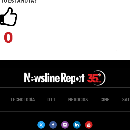
STÓ ESTA NOTA?
0
TECNOLOGÍA
OTT
NEGOCIOS
CINE
SAT