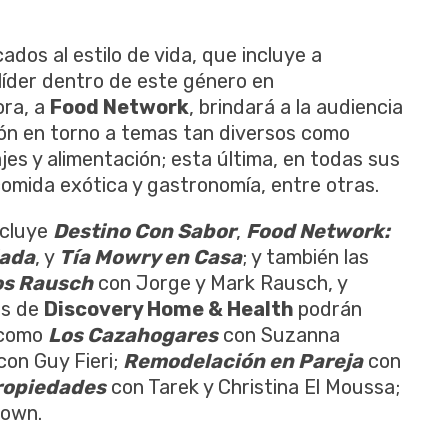
ados al estilo de vida, que incluye a
 líder dentro de este género en
ora, a
Food Network
, brindará a la audiencia
ión en torno a temas tan diversos como
iajes y alimentación; esta última, en todas sus
comida exótica y gastronomía, entre otras.
ncluye
Destino Con Sabor
,
Food Network:
iada
, y
Tía Mowry en Casa
; y también las
os Rausch
con Jorge y Mark Rausch, y
ns de
Discovery Home & Health
podrán
 como
Los Cazahogares
con Suzanna
con Guy Fieri;
Remodelación en Pareja
con
ropiedades
con Tarek y Christina El Moussa;
rown.