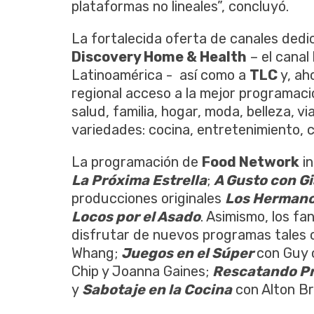
plataformas no lineales”, concluyó.
La fortalecida oferta de canales dedic
Discovery Home & Health
– el canal
Latinoamérica - así como a
TLC
y, ah
regional acceso a la mejor programac
salud, familia, hogar, moda, belleza, v
variedades: cocina, entretenimiento, 
La programación de
Food Network
i
La Próxima Estrella
;
A Gusto con G
producciones originales
Los Herman
Locos por el Asado
. Asimismo, los fa
disfrutar de nuevos programas tales
Whang;
Juegos en el Súper
con Guy 
Chip y Joanna Gaines;
Rescatando P
y
Sabotaje en la Cocina
con Alton B