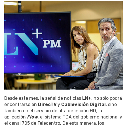
Desde este mes, la señal de noticias
LN+
, no sólo podrá
encontrarse en
DirecTV
y
Cablevisión Digital
, sino
también en el servicio de alta definición HD, la
aplicación
Flow
, el sistema TDA del gobierno nacional y
el canal 705 de Telecentro. De esta manera, los