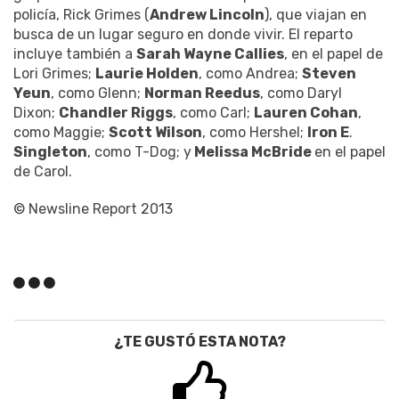
policía, Rick Grimes (
Andrew Lincoln
), que viajan en
busca de un lugar seguro en donde vivir. El reparto
incluye también a
Sarah Wayne Callies
, en el papel de
Lori Grimes;
Laurie Holden
, como Andrea;
Steven
Yeun
, como Glenn;
Norman Reedus
, como Daryl
Dixon;
Chandler Riggs
, como Carl;
Lauren Cohan
,
como Maggie;
Scott Wilson
, como Hershel;
Iron E
.
Singleton
, como T-Dog; y
Melissa McBride
en el papel
de Carol.
© Newsline Report 2013
¿TE GUSTÓ ESTA NOTA?