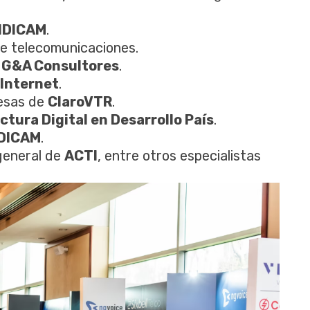
IDICAM
.
 de telecomunicaciones.
e
G&A Consultores
.
 Internet
.
esas de
ClaroVTR
.
ctura Digital en Desarrollo País
.
IDICAM
.
general de
ACTI
, entre otros especialistas