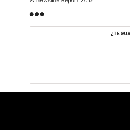
© Newsline Report 2012
¿TE GU