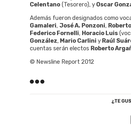
Celentano
(Tesorero), y
Oscar Gonz
Además fueron designados como voc
Gamaleri
,
José A. Ponzoni
,
Roberto
Federico Fornelli
,
Horacio Luis
(voca
González
,
Mario Carlini
y
Raúl
Suár
cuentas serán electos
Roberto Arga
© Newsline Report 2012
¿TE GU