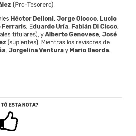
ález
(Pro-Tesorero).
ales
Héctor Delloni
,
Jorge Olocco
,
Lucio
 Ferraris
, E
duardo Uría
,
Fabián Di Cicco
,
les titulares), y
Alberto Genovese
,
José
ez
(suplentes). Mientras los revisores de
ña
,
Jorgelina Ventura
y
Mario Beorda
.
STÓ ESTA NOTA?