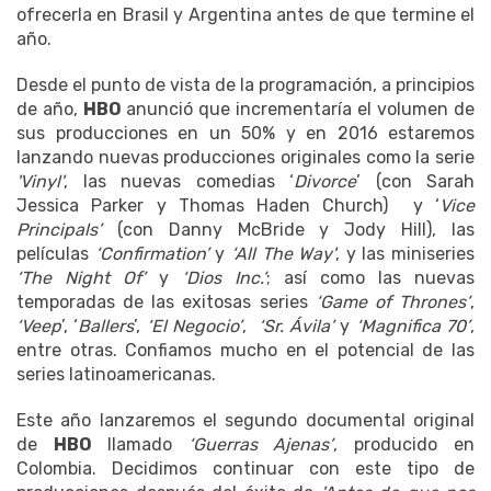
ofrecerla en Brasil y Argentina antes de que termine el
año.
Desde el punto de vista de la programación, a principios
de año,
HBO
anunció que incrementaría el volumen de
sus producciones en un 50% y en 2016 estaremos
lanzando nuevas producciones originales como la serie
'Vinyl'
, las nuevas comedias ‘
Divorce
’ (con Sarah
Jessica Parker y Thomas Haden Church) y ‘
Vice
Principals’
(con Danny McBride y Jody Hill), las
películas
‘Confirmation’
y
‘All The Way'
, y las miniseries
‘The Night Of’
y
‘Dios Inc.’
; así como las nuevas
temporadas de las exitosas series
‘Game of Thrones’
,
‘Veep
’, ‘
Ballers
’,
‘El Negocio’
,
‘Sr. Ávila’
y
‘Magnifica 70’
,
entre otras. Confiamos mucho en el potencial de las
series latinoamericanas.
Este año lanzaremos el segundo documental original
de
HBO
llamado
‘Guerras Ajenas’
, producido en
Colombia. Decidimos continuar con este tipo de