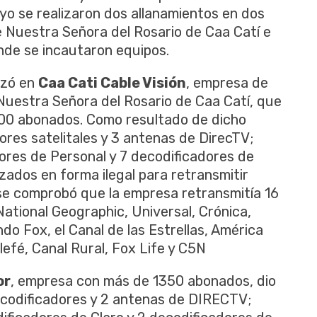
ayo se realizaron dos allanamientos en dos
e Nuestra Señora del Rosario de Caa Catí e
onde se incautaron equipos.
lizó en
Caa Cati Cable Visión
, empresa de
e Nuestra Señora del Rosario de Caa Catí, que
300 abonados. Como resultado de dicho
ores satelitales y 3 antenas de DirecTV;
res de Personal y 7 decodificadores de
zados en forma ilegal para retransmitir
 se comprobó que la empresa retransmitía 16
National Geographic, Universal, Crónica,
o Fox, el Canal de las Estrellas, América
efé, Canal Rural, Fox Life y C5N
or
, empresa con más de 1350 abonados, dio
ecodificadores y 2 antenas de DIRECTV;