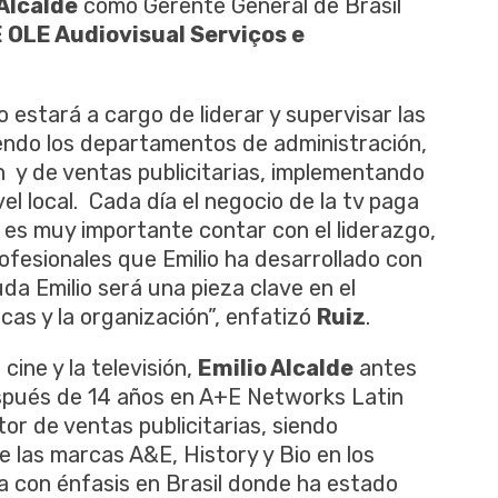
Alcalde
como Gerente General de Brasil
 OLE Audiovisual Serviços e
.
o estará a cargo de liderar y supervisar las
yendo los departamentos de administración,
n y de ventas publicitarias, implementando
vel local. Cada día el negocio de la tv paga
 es muy importante contar con el liderazgo,
profesionales que Emilio ha desarrollado con
uda Emilio será una pieza clave en el
as y la organización”, enfatizó
Ruiz
.
cine y la televisión,
Emilio Alcalde
antes
spués de 14 años en A+E Networks Latin
r de ventas publicitarias, siendo
e las marcas A&E, History y Bio en los
a con énfasis en Brasil donde ha estado