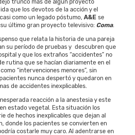
 dejó trunco más de algún proyecto
ida que los devotos de la acción y el
, casi como un legado póstumo,
A&E
se
 su último gran proyecto televisivo:
Coma
.
penso que relata la historia de una pareja
san su período de pruebas y descubren que
ospital y que los extraños “accidentes” no
de rutina que se hacían diariamente en el
 como “intervenciones menores”, sin
pacientes nunca despertó y quedaron en
mas de accidentes inexplicables.
inesperada reacción a la anestesia y este
en estado vegetal. Esta situación los
e de hechos inexplicables que dejan al
, donde los pacientes se convierten en
podría costarle muy caro. Al adentrarse en