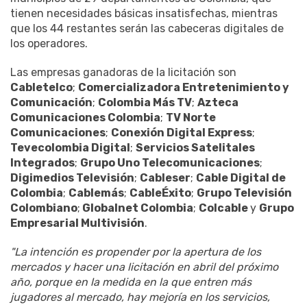
tienen necesidades básicas insatisfechas, mientras
que los 44 restantes serán las cabeceras digitales de
los operadores.
Las empresas ganadoras de la licitación son
Cabletelco
;
Comercializadora Entretenimiento y
Comunicación
;
Colombia Más TV
;
Azteca
Comunicaciones Colombia
;
TV Norte
Comunicaciones
;
Conexión Digital Express
;
Tevecolombia Digital
;
Servicios Satelitales
Integrados
;
Grupo Uno Telecomunicaciones
;
Digimedios Televisión
;
Cableser
;
Cable Digital de
Colombia
;
Cablemás
;
CableÉxito
;
Grupo Televisión
Colombiano
;
Globalnet Colombia
;
Colcable
y
Grupo
Empresarial Multivisión
.
"La intención es propender por la apertura de los
mercados y hacer una licitación en abril del próximo
año, porque en la medida en la que entren más
jugadores al mercado, hay mejoría en los servicios,