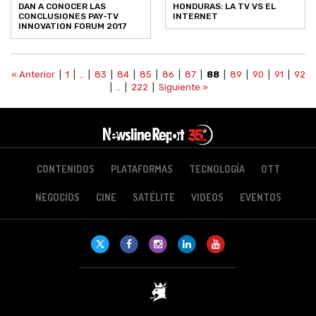
DAN A CONOCER LAS
HONDURAS: LA TV VS EL
CONCLUSIONES PAY-TV
INTERNET
INNOVATION FORUM 2017
« Anterior
|
1
| .. |
83
|
84
|
85
|
86
|
87
|
88
|
89
|
90
|
91
|
92
| .. |
222
|
Siguiente »
CONTENIDOS
PLATAFORMAS
TECNOLOGÍA
OTT
NEGOCIOS
CINE
SATÉLITE
VIDEOS
EVENTOS