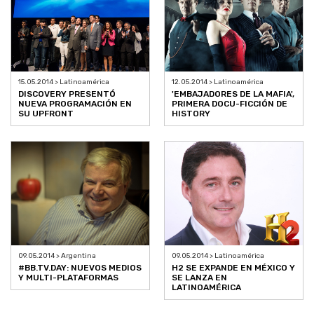
15.05.2014 > Latinoamérica
12.05.2014 > Latinoamérica
DISCOVERY PRESENTÓ
'EMBAJADORES DE LA MAFIA',
NUEVA PROGRAMACIÓN EN
PRIMERA DOCU-FICCIÓN DE
SU UPFRONT
HISTORY
09.05.2014 > Argentina
09.05.2014 > Latinoamérica
#BB.TV.DAY: NUEVOS MEDIOS
H2 SE EXPANDE EN MÉXICO Y
Y MULTI-PLATAFORMAS
SE LANZA EN
LATINOAMÉRICA