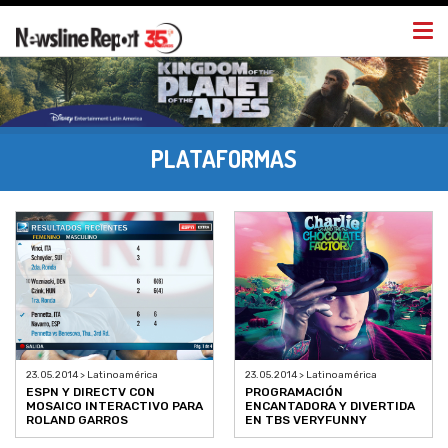
Togg
navi
PLATAFORMAS
23.05.2014 > Latinoamérica
23.05.2014 > Latinoamérica
ESPN Y DIRECTV CON
PROGRAMACIÓN
MOSAICO INTERACTIVO PARA
ENCANTADORA Y DIVERTIDA
ROLAND GARROS
EN TBS VERYFUNNY