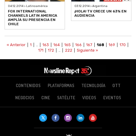
03.12.2014 > Argentina
04.12.2014 > Latinoamérica
¡HOLA! TV CRECE UN 63% EN
FOX INTERNATIONAL
AUDIENCIA
CHANNELS LATIN AMERICA
AMPLÍA SU PRESENCIA EN
CHILE
« Anterior
|
1
| .. |
163
|
164
|
165
|
166
|
167
|
168
|
169
|
170
|
171
|
172
| .. |
222
|
Siguiente »
CONTENIDOS
PLATAFORMAS
TECNOLOGÍA
OTT
NEGOCIOS
CINE
SATÉLITE
VIDEOS
EVENTOS