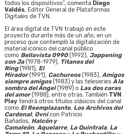
todos los dispositivos”, comenta
Diego
Valdés
, Editor General de Plataformas
Digitales de TVN.
El área digital de TVN trabajó en este
proyecto durante más de un año, en un
proceso que contempló la digitalización de
material icónico del canal público
como
Bellavista 0990
(1992),
Jappening
con Ja
(1978-1979),
Titanes del
Ring
(1981),
El
Mirador
(1991),
Cachureos
(1983),
Amigos
siempre amigos
(1983) y las teleseries
A la
sombra del Ángel
(1989) o
Las
dos caras
del amor
(1988), entre otras. También
TVN
Play
tendrá otros títulos clásicos del canal
como
El Reemplazante
,
Los
Archivos del
Cardenal
,
Ovni
con Patricio
Bañados,
Halcón y
Camaleón
,
Aquelarre
,
La
Quintrala
,
La
Torre 10
,
La
Represa
y
La Buahardilla
; y