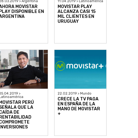
28.03.2019 > Argentina
11.04.2019 > Latinoamérica
AHORA MOVISTAR
MOVISTAR PLAY
PLAY DISPONIBLE EN
ALCANZA CASI 15
ARGENTINA
MIL CLIENTES EN
URUGUAY
25.04.2019 >
22.02.2019 > Mundo
Latinoamérica
CRECE LA TV PAGA
MOVISTAR PERÚ
EN ESPAÑA DE LA
SEÑALA QUE LA
MANO DE MOVISTAR
CAÍDA DE
+
RENTABILIDAD
COMPROMETE
INVERSIONES