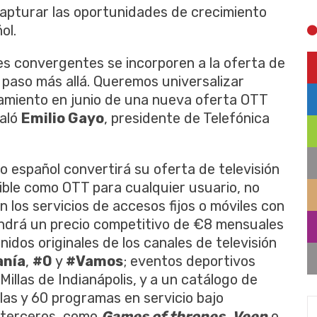
capturar las oportunidades de crecimiento
ol.
s convergentes se incorporen a la oferta de
n paso más allá. Queremos universalizar
zamiento en junio de una nueva oferta OTT
ñaló
Emilio Gayo
, presidente de Telefónica
o español convertirá su oferta de televisión
ible como OTT para cualquier usuario, no
 los servicios de accesos fijos o móviles con
tendrá un precio competitivo de €8 mensuales
nidos originales de los canales de televisión
anía
,
#0
y
#Vamos
; eventos deportivos
Millas de Indianápolis, y a un catálogo de
las y 60 programas en servicio bajo
 terceros, como
Games of thrones
,
Veep
o