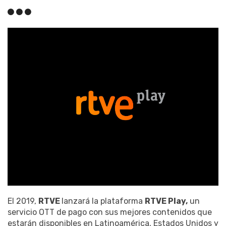
El 2019,
RTVE
lanzará la plataforma
RTVE Play,
un
servicio OTT de pago con sus mejores contenidos que
estarán disponibles en Latinoamérica, Estados Unidos y