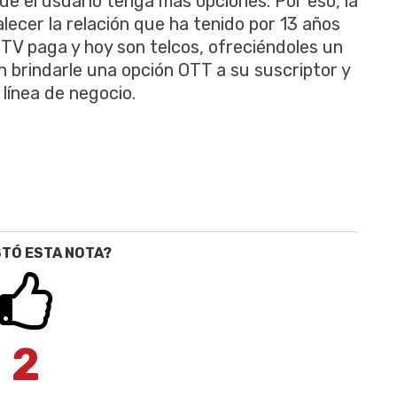
ue el usuario tenga más opciones. Por eso, la
alecer la relación que ha tenido por 13 años
TV paga y hoy son telcos, ofreciéndoles un
brindarle una opción OTT a su suscriptor y
línea de negocio.
STÓ ESTA NOTA?
2