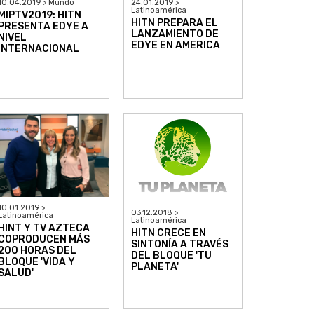
10.04.2019 > Mundo
24.01.2019 >
Latinoamérica
MIPTV2019: HITN
HITN PREPARA EL
PRESENTA EDYE A
LANZAMIENTO DE
NIVEL
EDYE EN AMERICA
INTERNACIONAL
10.01.2019 >
03.12.2018 >
Latinoamérica
Latinoamérica
HINT Y TV AZTECA
HITN CRECE EN
COPRODUCEN MÁS
SINTONÍA A TRAVÉS
200 HORAS DEL
DEL BLOQUE 'TU
BLOQUE 'VIDA Y
PLANETA'
SALUD'