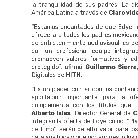
la tranquilidad de sus padres. La di
América Latina a través de
Claro vid
“Estamos encantados de que Edye lle
ofrecerá a todos los padres mexicano
de entretenimiento audiovisual, es 
por un profesional equipo integr
promueven valores formativos y ed
protegido”, afirmó
Guillermo Sierra
Digitales de
HITN
.
“Es un placer contar con los conteni
aportación importante para la of
complementa con los títulos que 
Alberto Islas
, Director General de
C
integran la oferta de Edye como: “Pl
de Elmo”, serán de alto valor para 
para sus hijos y que por supuesto los 