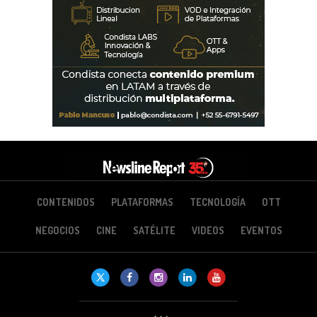
CONTENIDOS
PLATAFORMAS
TECNOLOGÍA
OTT
NEGOCIOS
CINE
SATÉLITE
VIDEOS
EVENTOS