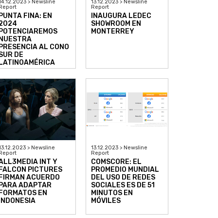
14.12.2023 > Newsline
13.12.2023 > Newsline
Report
Report
PUNTA FINA: EN
INAUGURA LEDEC
2024
SHOWROOM EN
POTENCIAREMOS
MONTERREY
NUESTRA
PRESENCIA AL CONO
SUR DE
LATINOAMÉRICA
13.12.2023 > Newsline
13.12.2023 > Newsline
Report
Report
ALL3MEDIA INT Y
COMSCORE: EL
FALCON PICTURES
PROMEDIO MUNDIAL
FIRMAN ACUERDO
DEL USO DE REDES
PARA ADAPTAR
SOCIALES ES DE 51
FORMATOS EN
MINUTOS EN
INDONESIA
MÓVILES