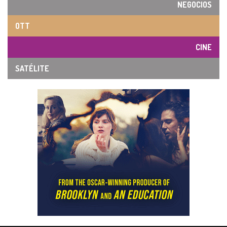
NEGOCIOS
OTT
CINE
SATÉLITE