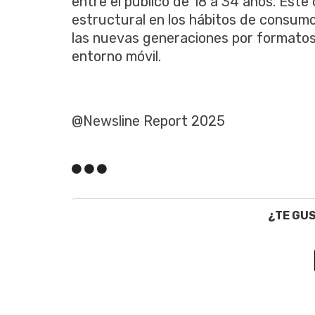
entre el público de 18 a 34 años. Est
estructural en los hábitos de consumo
las nuevas generaciones por formatos 
entorno móvil.
@Newsline Report 2025
¿TE GU