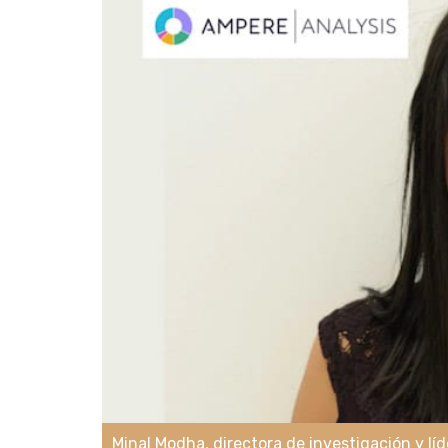
Minal Modha, directora de investigación y lí