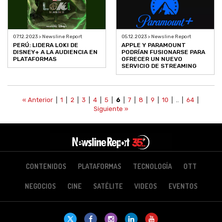
07.12.2023 > Newsline Report
05.12.2023 > Newsline Report
PERÚ: LIDERA LOKI DE
APPLE Y PARAMOUNT
DISNEY+ A LA AUDIENCIA EN
PODRÍAN FUSIONARSE PARA
PLATAFORMAS
OFRECER UN NUEVO
SERVICIO DE STREAMING
« Anterior
|
1
|
2
|
3
|
4
|
5
|
6
|
7
|
8
|
9
|
10
| .. |
64
|
Siguiente »
CONTENIDOS
PLATAFORMAS
TECNOLOGÍA
OTT
NEGOCIOS
CINE
SATÉLITE
VIDEOS
EVENTOS