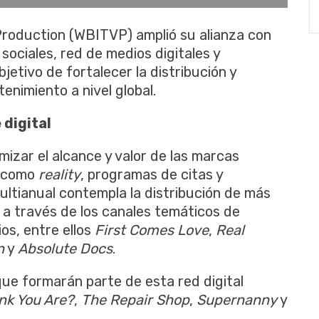
 Production (WBITVP) amplió su alianza con
sociales, red de medios digitales y
etivo de fortalecer la distribución y
enimiento a nivel global.
 digital
izar el alcance y valor de las marcas
e como
reality
, programas de citas y
ultianual contempla la distribución de más
a través de los canales temáticos de
os, entre ellos
First Comes Love
,
Real
n
y
Absolute Docs
.
que formarán parte de esta red digital
nk You Are?
,
The Repair Shop
,
Supernanny
y