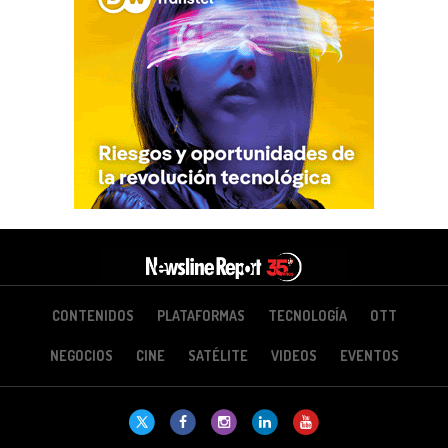
CONTENIDOS
PLATAFORMAS
TECNOLOGÍA
OTT
NEGOCIOS
CINE
SATÉLITE
VIDEOS
EVENTOS