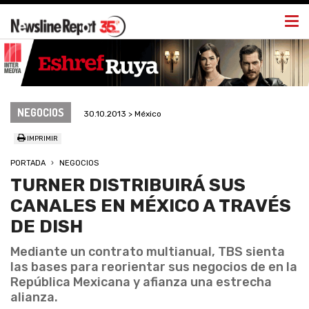
Togg
navi
NEGOCIOS
30.10.2013 > México
IMPRIMIR
PORTADA
NEGOCIOS
TURNER DISTRIBUIRÁ SUS
CANALES EN MÉXICO A TRAVÉS
DE DISH
Mediante un contrato multianual, TBS sienta
las bases para reorientar sus negocios de en la
República Mexicana y afianza una estrecha
alianza.