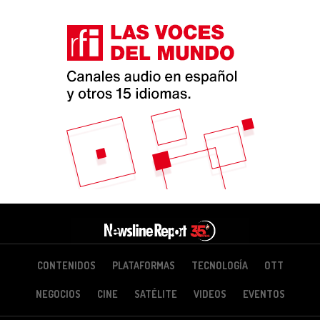
CONTENIDOS
PLATAFORMAS
TECNOLOGÍA
OTT
NEGOCIOS
CINE
SATÉLITE
VIDEOS
EVENTOS