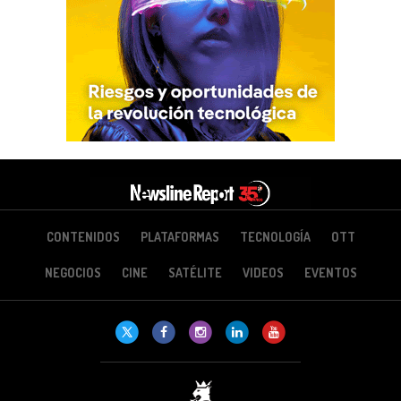
CONTENIDOS
PLATAFORMAS
TECNOLOGÍA
OTT
NEGOCIOS
CINE
SATÉLITE
VIDEOS
EVENTOS