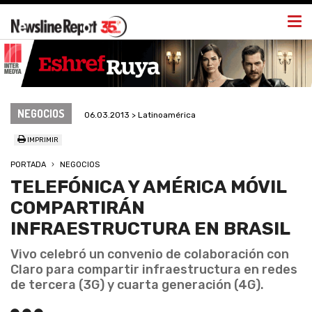
Togg
navi
NEGOCIOS
06.03.2013 > Latinoamérica
IMPRIMIR
PORTADA
NEGOCIOS
TELEFÓNICA Y AMÉRICA MÓVIL
COMPARTIRÁN
INFRAESTRUCTURA EN BRASIL
Vivo celebró un convenio de colaboración con
Claro para compartir infraestructura en redes
de tercera (3G) y cuarta generación (4G).