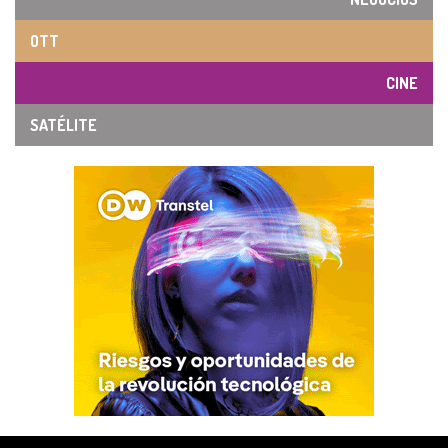
OTT
CINE
SATÉLITE