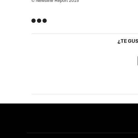
© Newsline Report 2015
¿TE GU