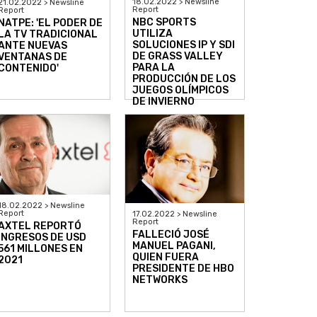
18.02.2022 > Newsline
21.02.2022 > Newsline
Report
Report
NBC SPORTS
NATPE: 'EL PODER DE
UTILIZA
LA TV TRADICIONAL
SOLUCIONES IP Y SDI
ANTE NUEVAS
DE GRASS VALLEY
VENTANAS DE
PARA LA
CONTENIDO'
PRODUCCIÓN DE LOS
JUEGOS OLÍMPICOS
DE INVIERNO
18.02.2022 > Newsline
Report
17.02.2022 > Newsline
Report
AXTEL REPORTÓ
FALLECIÓ JOSÉ
INGRESOS DE USD
MANUEL PAGANI,
561 MILLONES EN
QUIEN FUERA
2021
PRESIDENTE DE HBO
NETWORKS